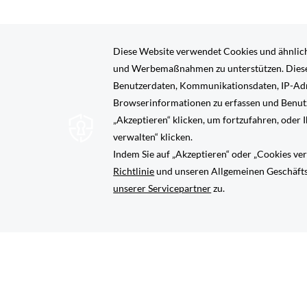
ÖFF
RESERVIERUNG ÄNDERN/STORNIEREN
NE
SICH
IM