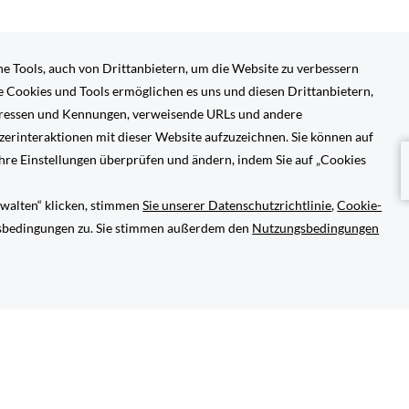
NET
ÖFFNET
ÖFFNET
U BEGINNEN
BARRIEREFREIHEIT
SICH
SICH
IM
IM