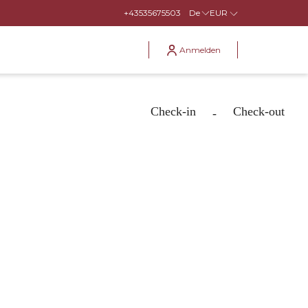
+43535675503
De
EUR
Anmelden
Check-in
Check-out
-