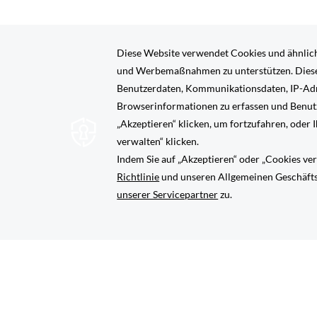
ÖFF
RESERVIERUNG ÄNDERN/STORNIEREN
NE
SICH
IM