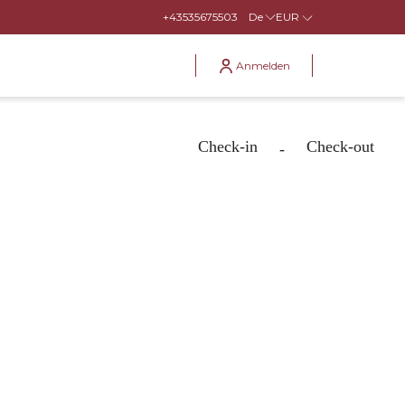
+43535675503
De
EUR
Anmelden
Check-in
Check-out
-