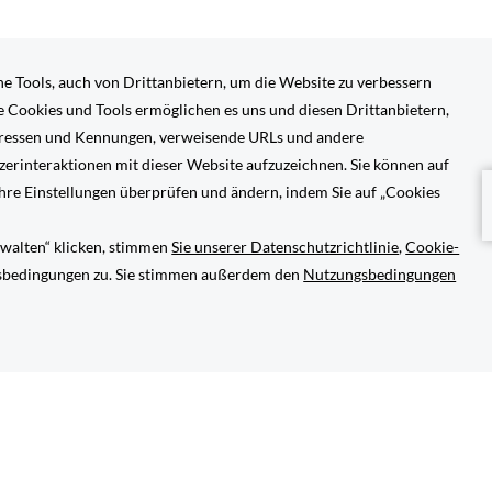
NET
ÖFFNET
ÖFFNET
U BEGINNEN
BARRIEREFREIHEIT
SICH
SICH
IM
IM